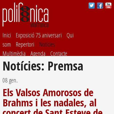
Vés al
contingut
Inici
Exposició 75 aniversari
Qui
som
Repertori
Notícies
Multimèdia
Agenda
Contacte
Notícies: Premsa
08 gen.
Els Valsos Amorosos de
Brahms i les nadales, al
concert de Sant Esteve de