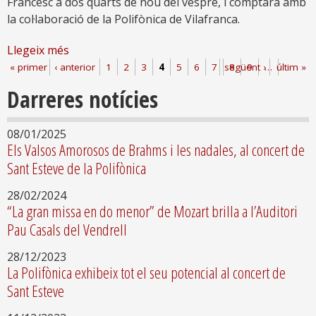
Francesc a dos quarts de nou del vespre, i comptarà amb
la col·laboració de la Polifònica de Vilafranca.
Llegeix més
Pàgines
« primer
‹ anterior
1
2
3
4
5
6
7
següent ›
8
9
…
últim »
Darreres notícies
08/01/2025
Els Valsos Amorosos de Brahms i les nadales, al concert de
Sant Esteve de la Polifònica
28/02/2024
“La gran missa en do menor” de Mozart brilla a l’Auditori
Pau Casals del Vendrell
28/12/2023
La Polifònica exhibeix tot el seu potencial al concert de
Sant Esteve