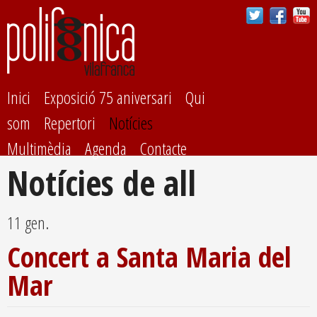
Vés al
contingut
Inici
Exposició 75 aniversari
Qui
som
Repertori
Notícies
Multimèdia
Agenda
Contacte
Notícies de all
11 gen.
Concert a Santa Maria del
Mar